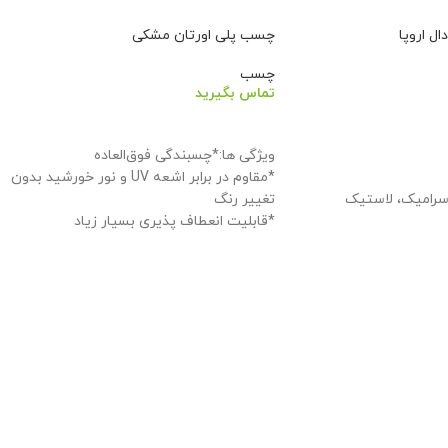
ل اروپا
چسب پلی اورتان مشکی
چسب
تماس بگیرید
اطلاعات بیشتر
ویژگی ها:*چسبندگی فوق‌العاده
*مقاوم در برابر اشعه UV و نور خورشید بدون
 سرامیک، لاستیک
تغییر رنگ
*قابلیت انعطاف پذیری بسیار زیاد
*غیر سمی و بدون بوی تند و سرکه ای
*مقاوم در برابر آب دریا