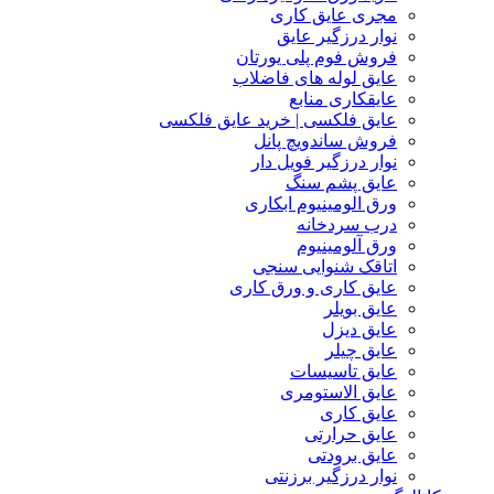
مجری عایق کاری
نوار درزگیر عایق
فروش فوم پلی یورتان
عایق لوله های فاضلاب
عایقکاری منابع
عایق فلکسی | خرید عایق فلکسی
فروش ساندویچ پانل
نوار درزگیر فویل دار
عایق پشم سنگ
ورق الومینیوم ابکاری
درب سردخانه
ورق آلومینیوم
اتاقک شنوایی سنجی
عایق کاری و ورق کاری
عایق بویلر
عایق دیزل
عایق چیلر
عایق تاسیسات
عایق الاستومری
عایق کاری
عایق حرارتی
عایق برودتی
نوار درزگیر برزنتی