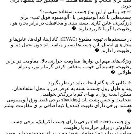
مفید برای انتخاب و استفاده هستند — همچنین چند پیشنهاد برای
خرید.
✅ چه زمانی از این نوع چسب استفاده می‌شود؟
چسب‌هایی با لایه آلومینیومی یا «آلومینیوم فویل ‌تیپ» برای
درزگیری، عایق کاری، بسته بندی و محافظت در برابر بخار، هوا،
رطوبت یا گرما کاربرد دارند. �
در سیستم‌های تهویه مطبوع (HVAC)، کانال‌ها، لوله‌ها، عایق‌ها و
محل‌های اتصال، این چسب‌ها بسیار مناسب‌اند چون تحمل دما و
رطوبت را دارند. �
ویژگی‌های مهم این نوارها: مقاومت حرارتی بالا، مقاومت در برابر
رطوبت، چسبندگی خوب، منعکس کردن گرما و نور، و دوام
طولانی. �
⚠ نکاتی که هنگام انتخاب باید در نظر بگیرید
پهنا و طول رول چسب: بسته به عرض درز یا محل استفاده‌تان،
ممکن است رول با پهنای کم یا بزرگ‌تر بخواهید.
ضخامت و جنس پشت بان (backing): برخی فقط ورق آلومینیومی
هستند، برخی دارای تقویت کننده یا لایه اضافی برای مقاومت بیشتر.
�
نوع چسب (adhesive): برخی دارای چسب آکریلیک، برخی چسب
مقاوم‌تر در برابر حرارت یا رطوبت.
مقاوم در برابر دما: مطمئن شوید چسب برای محدوده دمایی مورد