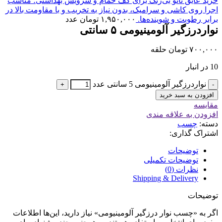
خرید عایق نانو بی‌رنگ برای کف حمام و سرویس بهداشتی؛ مناسب
اجرا روی کاشی و سرامیک، بدون نیاز به تخریب و با مقاومت بالا در
برابر رطوبت و شوینده‌ها.
۱,۹۵۰,۰۰۰
تومان
عدد
نواردرزگیر آلومینیومی ۵ سانتی
۷۰۰,۰۰۰
تومان
حلقه
10 در انبار
نواردرزگیر آلومینیومی 5 سانتی عدد
+
-
افزودن به سبد خرید
مقايسه
افزودن به علاقه مندی
دسته:
چسب
اشتراک گذاری:
توضیحات
توضیحات تکمیلی
نظرات (0)
Shipping & Delivery
توضیحات
اگر به «چسب نوار درزگیر آلومینیومی» نیاز دارید، این‌ها اطلاعات