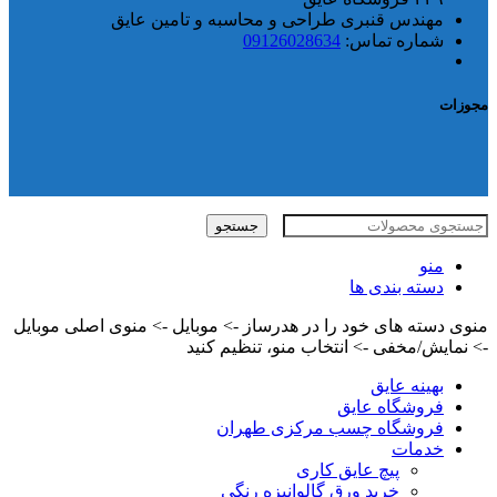
مهندس قنبری طراحی و محاسبه و تامین عایق
شماره تماس:
09126028634
مجوزات
جستجو
منو
دسته بندی ها
منوی دسته های خود را در هدرساز -> موبایل -> منوی اصلی موبایل
-> نمایش/مخفی -> انتخاب منو، تنظیم کنید
بهینه عایق
فروشگاه عایق
فروشگاه چسب مرکزی طهران
خدمات
پیچ عایق کاری
خرید ورق گالوانیزه رنگی