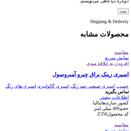
دوباره دیدگاهی می‌نویسم.
Shipping & Delivery
محصولات مشابه
مقايسه
نمایش سریع
افزودن به علاقه مندی
اسپری زینک براق چیرو آمبروسول
چسب
,
اسپری صنعتی ضد زنگ
,
اسپری گالوانیزه
,
اسپری های رنگ
تماس بگیرید
اطلاعات بیشتر
کشور سازنده
ایتالیا
حجم
400 میلی لیتر
کد محصول
Z350
مقايسه
نمایش سریع