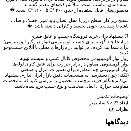
استفاده‌تان مناسب است. مثلاً شرکت‌های معتبر گفته‌اند
محصول‌شان قابل استفاده از حدود -۴۰ °C تا +۱۶۰ °C است. �
سطح زیر کار: سطح درز یا محل اتصال باید تمیز، خشک و صاف
باشد تا چسب به خوبی بچسبد و کارایی داشته باشد. �
🛒 پیشنهاد برای خرید فروشگاه چسب و عایق قنبری
در اینجا چند گزینه برای چسب آلومینیومی (نوار درزگیر آلومینیومی)
برای شما پیدا کردم، می‌توانید در بازارهای محلی یا آنلاین جست‌وجو
کنید:
رول نوار آلومینیومی مخصوص کانال کشی و سیستم تهویه
نوار آلومینیومی مقاوم در برابر حرارت برای عایق کاری لوله‌ها
نوار آلومینیومی چندمنظوره برای تعمیرات منزل و صنعتی
(نکته: چون دسترسی به مشخصات دقیق بازار ایران ندارم، پیشنهاد
می‌کنم هنگام خرید، برچسب محصول را بررسی کنید که مشخصات
مقاومت حرارتی، ابعاد، ضخامت و نوع چسب درج شده باشد.
توضیحات تکمیلی
ابعاد
23 × 5 سانتیمتر
نظرات (0)
دیدگاهها