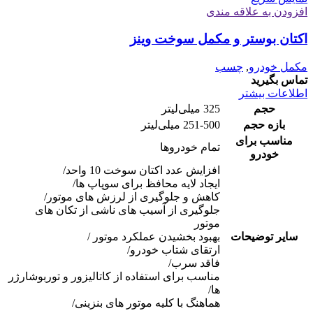
افزودن به علاقه مندی
اکتان بوستر و مکمل سوخت وینز
مکمل خودرو
,
چسب
تماس بگیرید
اطلاعات بیشتر
حجم
325 میلی‌لیتر
بازه حجم
251-500 میلی‌لیتر
مناسب برای
تمام خودروها
خودرو
افزایش عدد اکتان سوخت 10 واحد/
ایجاد لایه محافظ برای سوپاپ ها/
کاهش و جلوگیری از لرزش های موتور/
جلوگیری از آسیب های ناشی از تکان های
موتور
سایر توضیحات
بهبود بخشیدن عملکرد موتور /
ارتقای شتاب خودرو/
فاقد سرب/
مناسب برای استفاده از کاتالیزور و توربوشارژر
ها/
هماهنگ با کلیه موتور های بنزینی/