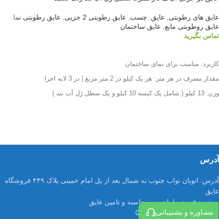
عایق های رطوبتی
,
عایق
,
چسب
,
عایق رطوبتی 2 جزیی
,
عایق رطوبتی نما
,
عایق روطوبتی مایع
,
عایق ساختمان
تماس بگیرید
اطلاعات بیشتر
کاربرد: مناسب برای نمای ساختمان
مقدار مصرف در هر متر: هر یک کیلو در 2 متر مربع | در 3 لایه اجرا
وزن: 13 کیلو ( شامل یک کیسه 10 کیلو و یک سطل ژل آب بند )
حلال: برپایه آب
رنگبندی: آبی – سفید – خاکستری
آدرس
آدرس:
اتوبان نواب جنوب به شمال بعد از پل امام خمینی پلاک ۴۴۹ فروشگاه
عایق
مهندس قنبری طراحی و محاسبه و تامین عایق
مشاوره و پشتیبانی
شماره تماس:
09126028634