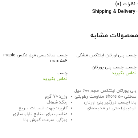
نظرات (0)
Shipping & Delivery
محصولات مشابه
چسب پلی اورتان اینتکس مشکی
چسب ساندیسی مپل مکس maple
max ۵۰۲
چسب
,
چسب پلی یورتان
تماس بگیرید
چسب
تماس بگیرید
اطلاعات بیشتر
اطلاعات بیشتر
پلی یورتان اینتکس حجم ۶۰۰ میل
سختی ۵۰ shore مقاومت رطوبتی
وزن: 70 گرم
بالا (چسب درزگیر پلی اورتان
رنگ: شفاف
اتومبیل) حتی در محیط‌های
کاربرد: جهت اتصالات سریع
مناسب برای صنایع تابلو سازی
ویژگی: سرعت گیرش بالا