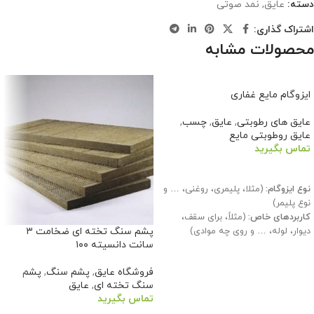
دسته:
عایق
,
نمد صوتی
اشتراک گذاری:
محصولات مشابه
ایزوگام مایع غفاری
عایق های رطوبتی
,
عایق
,
چسب
,
عایق روطوبتی مایع
تماس بگیرید
اطلاعات بیشتر
نوع ایزوگام:
(مثلا، پلیمری، روغنی، … و
نوع پلیمر)
کاربردهای خاص:
(مثلاً، برای سقف،
دیوار، لوله، … و روی چه موادی)
پشم سنگ تخته ای ضخامت ۳
سانت دانسیته ۱۰۰
ضد آب بودن:
(مقاومت در برابر نفوذ
آب)
فروشگاه عایق
,
پشم سنگ
,
پشم
مقاومت در برابر شرایط جوی:
(مقاومت
سنگ تخته ای
,
عایق
در برابر نور خورشید، سرما و گرما)
تماس بگیرید
زمان خشک شدن:
(زمان لازم برای سخت