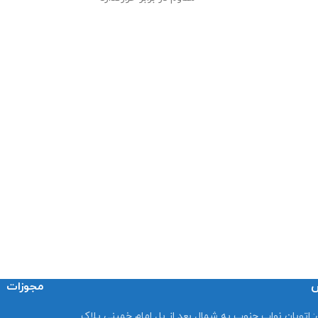
تند و سرکه ای
مناسب برای
آب بندی و درزگیری در ساختمان و
صنایع
مقاوم در برابر رطوبت
دارد
نوع محصول
چسب صنعتی
نوع بسته‌ بندی
کارتریج
س
مجوزات
:
اتوبان نواب جنوب به شمال بعد از پل امام خمینی پلاک