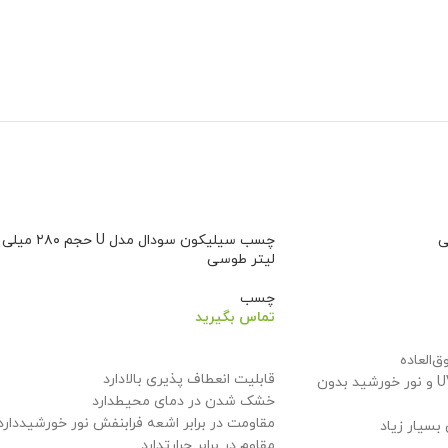
ی
چسب سیلیکون سودال مدل U حجم ۲۸۰ میلی
لیتر طوسی
چسب
تماس بگیرید
اطلاعات بیشتر
‌العاده
قابلیت انعطاف پذیری بالا
دارد
*مقاوم در برابر اشعه UV و نور خورشید بدون
خشک شدن در دمای محیط
دارد
مقاومت در برابر اشعه فرابنفش نور خورشید
دارد
بسیار زیاد
مقاوم در برابر حرارت
دارد