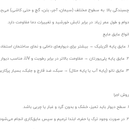
چسبندگی بالا: به سطوح مختلف (سیمان، آجر، بتن، گچ و حتی کاشی) می‌چس
دوام و طول عمر زیاد: در برابر تابش خورشید و تغییرات دما مقاومت دارد.
انواع عایق مایع
۱. عایق پایه اکریلیک → بیشتر برای دیوارهای داخلی و نمای ساختمان استفاده می‌شود.
۲. عایق پایه پلی‌یورتان → مقاومت بالاتر در برابر رطوبت و UV، مناسب دیوار خارجی.
۳. عایق نانو (پایه آب یا پایه حلال) → سبک، ضد قارچ و جلبک، بسیار پرکاربرد در نما.
روش اجرا
۱. سطح دیوار باید تمیز، خشک و بدون گرد و غبار یا چربی باشد.
۲. در صورت وجود ترک یا حفره، ابتدا ترمیم و سپس عایق‌کاری انجام می‌شود.