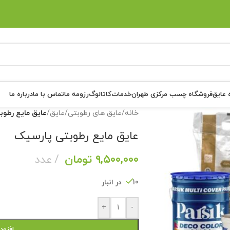
 عایق
فروشگاه چسب مرکزی طهران
خدمات
کاتالوگ
رزومه ما
تماس با ما
درباره ما
خانه
/
عایق های رطوبتی
/
عایق
/
عایق مایع رطوب
عایق مایع رطوبتی پارسیک
۹,۵۰۰,۰۰۰
تومان
عدد
10 در انبار
+
-
افزود