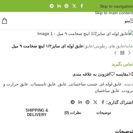
Skip to navigation
Skip to main content
منو
خانه
/
عایق های رطوبتی
/
عایق
/
عایق لوله ای سایز۱/۲ اینچ ضخامت ۹ میل
تماس بگیرید
مقايسه
افزودن به علاقه مندی
دسته:
عایق لوله ای
,
چسب ساختمانی
,
عایق
,
عایق تاسیسات
,
عایق حرارت و
برودت
,
عایق ساختمان
اشتراک گذاری:
SHIPPING &
توضیحات
نظرات (0)
DELIVERY
توضیحات