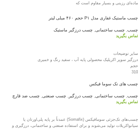
ماده‌ای رزینی و بسیار مقاوم است که
چسب ماستیک غفاری مدل P۱ حجم ۴۶۰ میلی لیتر
چسب
,
چسب ساختمانی
,
چسب درزگیر ماستیک
تماس بگیرید
اطلاعات بیشتر
سایر توضیحات
درزگیر سوپر اکریلیک محصولی پایه آب ، سفید رنگ و خمیری
حجم
310
نوع بسته‌بندی
چسب های تک سوما فیکس
کارتریج
وزن
چسب
,
چسب ساختمانی
,
چسب درزگیر
,
چسب صنعتی
,
چسب ضد قارچ
330 گرم
تماس بگیرید
اطلاعات بیشتر
چسب‌های تک‌جزئی سومافیکس (Somafix) عمدتاً بر پایه پلی‌اورتان یا
سیانواکریلات تولید می‌شوند و برای استفاده صنعتی و ساختمانی، درزگیری و