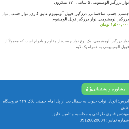
نوار درزگیر الومینیومی ۵ سانتی ۱۷۰ میکرون
چسب
,
چسب ساختمانی
,
درزگیر
,
فویل آلومینیوم عایق کاری
,
نوار چسب
,
نوار
درزگیر الومینیومی
,
نوار درزگیر فویل الومینیوم
۱,۵۰۰,۰۰۰
تومان
افزودن به سبد خرید
نوار درزگیر آلومینیومی، یک نوع نوار چسب‌دار مقاوم و بادوام است که معمولاً از
فویل آلومینیومی به همراه یک لایه
مشاوره و پشتیبانی
آدرس
آدرس:
اتوبان نواب جنوب به شمال بعد از پل امام خمینی پلاک ۴۴۹ فروشگاه
عایق
مهندس قنبری طراحی و محاسبه و تامین عایق
شماره تماس:
09126028634