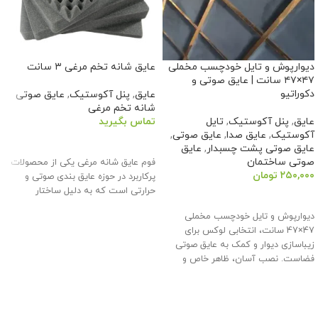
دیوارپوش و تایل خودچسب مخملی
عایق شانه تخم مرغی ۳ سانت
۴۷×۴۷ سانت | عایق صوتی و
دکوراتیو
عایق
,
پنل آکوستیک
,
عایق صوتی
شانه تخم مرغی
عایق
,
پنل آکوستیک
,
تایل
تماس بگیرید
آکوستیک
,
عایق صدا
,
عایق صوتی
,
اطلاعات بیشتر
عایق صوتی پشت چسبدار
,
عایق
صوتی ساختمان
فوم عایق شانه مرغی یکی از محصولات
۲۵۰,۰۰۰
تومان
پرکاربرد در حوزه عایق بندی صوتی و
حرارتی است که به دلیل ساختار
افزودن به سبد خرید
دیوارپوش و تایل خودچسب مخملی
47×47 سانت، انتخابی لوکس برای
زیباسازی دیوار و کمک به عایق صوتی
فضاست. نصب آسان، ظاهر خاص و
ارسال به سراسر ایران از مزایای این
محصول است.