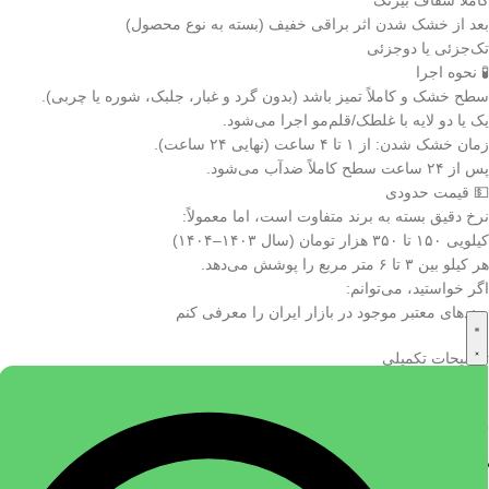
کاملاً شفاف بیرنگ
بعد از خشک شدن اثر براقی خفیف (بسته به نوع محصول)
تک‌جزئی یا دو‌جزئی
🧪 نحوه اجرا
سطح خشک و کاملاً تمیز باشد (بدون گرد و غبار، جلبک، شوره یا چربی).
یک یا دو لایه با غلطک/قلم‌مو اجرا می‌شود.
زمان خشک شدن: از ۱ تا ۴ ساعت (نهایی ۲۴ ساعت).
پس از ۲۴ ساعت سطح کاملاً ضدآب می‌شود.
💵 قیمت حدودی
نرخ دقیق بسته به برند متفاوت است، اما معمولاً:
کیلویی ۱۵۰ تا ۳۵۰ هزار تومان (سال ۱۴۰۳–۱۴۰۴)
هر کیلو بین ۳ تا ۶ متر مربع را پوشش می‌دهد.
اگر خواستید، می‌توانم:
برندهای معتبر موجود در بازار ایران را معرفی کنم
توضیحات تکمیلی
وزن
1 کیلوگرم
نظرات (0)
دیدگاهها