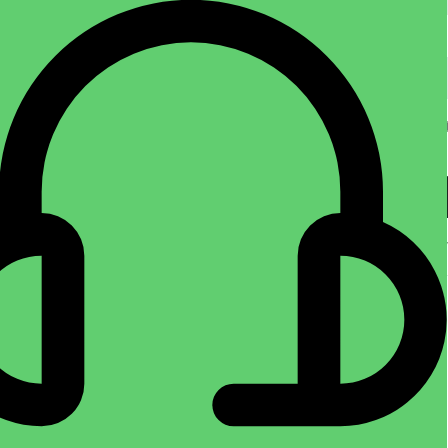
*
ایمیل
ذخیره نام، ایمیل و وبسایت من در مرورگر برای زمانی که دوباره دیدگاهی
می‌نویسم.
Shipping & Delivery
محصولات مشابه
پشم سنگ تخته ای ضخامت ۳ سانت
پشم سنگ رولی فویل دار ضخامت ۵
دانسیته ۸۰
دانسیته ۳۰
فروشگاه عایق
,
پشم سنگ
,
پشم
فروشگاه عایق
,
پشم سنگ
,
پشم