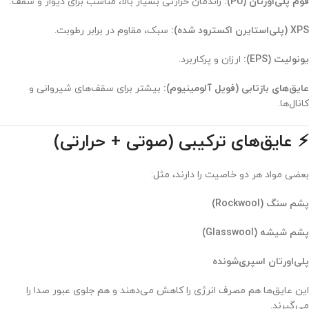
فوم پلی‌اورتان (PU):
راندمان حرارتی بسیار بالا، مناسب برای دیوار و سقف.
XPS (پلی‌استایرن اکسترود شده):
سبک، مقاوم در برابر رطوبت.
یونولیت (EPS):
ارزان و پرکاربرد.
عایق‌های بازتابی (فویل آلومینیوم):
بیشتر برای سقف‌های شیروانی و
کانال‌ها.
⚡ عایق‌های ترکیبی (صوتی + حرارتی)
بعضی مواد هر دو خاصیت را دارند، مثل:
پشم سنگ (Rockwool)
پشم شیشه (Glasswool)
پلی‌اورتان اسپری‌شونده
این عایق‌ها هم مصرف انرژی را کاهش می‌دهند و هم جلوی عبور صدا را
می‌گیرند.