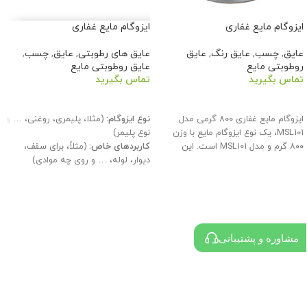
ایزوگام مایع غفاری
ایزوگام مایع غفاری
عایق
,
چسب
,
عایق رنگ
,
عایق
عایق های رطوبتی
,
عایق
,
چسب
,
روطوبتی مایع
عایق روطوبتی مایع
تماس بگیرید
تماس بگیرید
اطلاعات بیشتر
اطلاعات بیشتر
ایزوگام مایع غفاری ۸۰۰ گرمی مدل
نوع ایزوگام:
(مثلا، پلیمری، روغنی، … و
MSL101، یک نوع ایزوگام مایع با وزن
نوع پلیمر)
۸۰۰ گرم و مدل MSL101 است. این
کاربردهای خاص:
(مثلاً، برای سقف،
دیوار، لوله، … و روی چه موادی)
ضد آب بودن:
(مقاومت در برابر نفوذ
آب)
مقاومت در برابر شرایط جوی:
(مقاومت
در برابر نور خورشید، سرما و گرما)
زمان خشک شدن:
(زمان لازم برای سخت
مشاوره و پشتیبانی
شدن کامل)
روش استفاده:
(روش صحیح اعمال و
آماده سازی سطح)