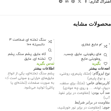
اشتراک گذاری:
محصولات مشابه
پشم سنگ تخته ای ضخامت ۳
ایزوگام مایع غفاری
سانت دانسیته ۱۰۰
عایق های رطوبتی
,
عایق
,
چسب
,
فروشگاه عایق
,
پشم سنگ
,
پشم
عایق روطوبتی مایع
سنگ تخته ای
,
عایق
تماس بگیرید
تماس بگیرید
اطلاعات بیشتر
اطلاعات بیشتر
پشم سنگ تخته‌ای، یکی از انواع
نوع ایزوگام:
(مثلا، پلیمری، روغنی،
عایق‌های حرارتی و صوتی است که
… و نوع پلیمر)
به صورت صفحات (تخته‌ای یا
کاربردهای خاص:
(مثلاً، برای سقف،
پانلی) تولید می‌شود.
دیوار، لوله، … و روی چه موادی)
ضد آب بودن:
(مقاومت در برابر نفوذ
آب)
مقاومت در برابر شرایط
جوی:
(مقاومت در برابر نور خورشید،