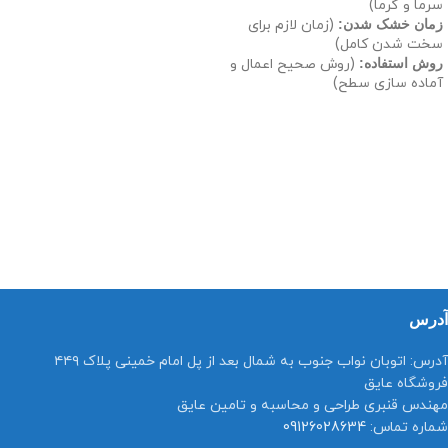
سرما و گرما)
زمان خشک شدن:
(زمان لازم برای
سخت شدن کامل)
روش استفاده:
(روش صحیح اعمال و
آماده سازی سطح)
آدرس
آدرس:
اتوبان نواب جنوب به شمال بعد از پل امام خمینی پلاک ۴۴۹
فروشگاه عایق
مهندس قنبری طراحی و محاسبه و تامین عایق
شماره تماس:
09126028634