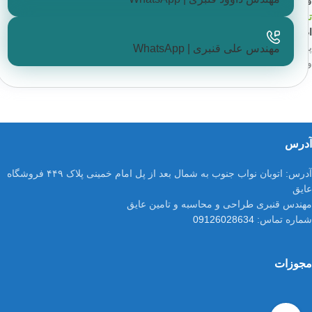
فروشگاه عایق
,
پشم سنگ
,
پشم سنگ لوله ای
,
عایق
تماس بگیرید
اطلاعات بیشتر
پشم سنگ لوله‌ای (Rockwool Pipe Insulation) یکی از انواع عایق‌های حرارتی
مهندس علی قنبری | WhatsApp
و صوتی است که به‌صورت استوانه‌ای و توخالی تولید
آدرس
آدرس:
اتوبان نواب جنوب به شمال بعد از پل امام خمینی پلاک ۴۴۹ فروشگاه
عایق
مهندس قنبری طراحی و محاسبه و تامین عایق
شماره تماس:
09126028634
مجوزات