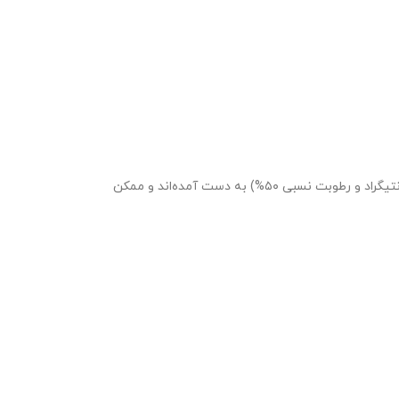
مقادیر مشخصات فنی قبلی (رنگ، زمان لایه بستن، سختی، قدرت کششی، کشامدگی، زمان خشک شدن، دما) در شرایط آزمایشگاهی (۲۳ درجه سانتیگراد و رطوبت نسبی ۵۰%) به دست آمده‌اند و ممکن