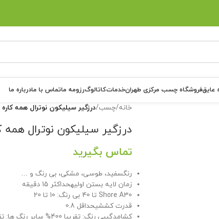
 عایق
فروشگاه چسب مرکزی طهران
خدمات
کاتالوگ
رزومه ما
تماس با ما
درباره ما
خانه
/
چسب
/
درزگیر سیلیکون نوترال همه کاره
درزگیر سیلیکون نوترال همه 
تماس بگیرید
رنگسفید، طوسی، مشکی، بی رنگ و …
زمان لایه بستن اولیهحداکثر 15 دقیقه
Shore A30 تا 40 بی رنگ: 10 تا 20
قدرت کششیحداقل 0.8
کشامدگیبی رنگ: تقریبا 400% سایر رنگ ها: تقریبا 300%