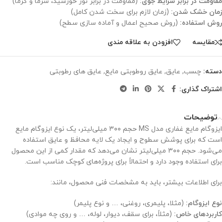
مقاومت در برابر شرایط جوی:
(مقاومت در برابر نور خورشید، سرما و گرما)
زمان خشک شدن:
(زمان لازم برای سخت شدن کامل)
روش استفاده:
(روش صحیح اعمال و آماده سازی سطح)
مقايسه
افزودن به علاقه مندی
دسته:
چسب
,
عایق
,
عایق روطوبتی مایع
,
عایق های رطوبتی
اشتراک گذاری:
توضیحات
ایزوگام مایع غفاری مدل MS حجم ۳۰۰ میلی‌لیتر، یک نوع ایزوگام مایع
است که برای پوشش سطوح و ایجاد یک لایه محافظ و عایق استفاده
می‌شود. حجم ۳۰۰ میلی‌لیتر نشان می‌دهد که مقدار کمی از این محصول
برای استفاده وجود دارد و احتمالاً برای پروژه‌های کوچک مناسب است.
برای اطلاعات بیشتر، باید به مشخصات فنی محصول، مانند:
نوع ایزوگام:
(مثلا، پلیمری، روغنی، … و نوع پلیمر)
کاربردهای خاص:
(مثلاً، برای سقف، دیوار، لوله، … و روی چه موادی)