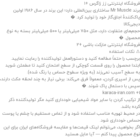
فروشگاه اینترنتی زز زاگرس +۱
برند Mr Muscle ساختاری بین‌المللی دارد؛ این برند در سال ۱۹۸۶ اولین
پاک‌کنندهٔ اجاق‌گاز خود را تولید کرد. �
دیجی‌کالا
حجم‌های متفاوت دارد، مثل ۷۵۰ میلی‌لیتر یا ۵۰۰ میلی‌لیتر بسته به نوع
محصول. �
فروشگاه اینترنتی مارکت باشی +۲
⚠ نکات استفاده
برچسب را حتماً مطالعه کنید و دستورالعمل تولیدکننده را رعایت نمایید.
ابتدا محصول را روی قسمت کوچکی از سطح امتحان کنید تا مطمئن شوید
به سطح آسیب نمی‌زند (به ویژه سطوح حساس یا رنگ ‌شده).
پس از اسپری کردن، معمولاً فرق می‌کند: برخی نیاز به چند لحظه مکث دارند،
سپس با دستمال پاک شوند. �
karaca-iran.com +1
از ترکیب کردن با سایر مواد شیمیایی خودداری کنید مگر تولیدکننده ذکر
کرده باشد.
در محیط تهویه مناسب استفاده شود و از تماس مستقیم با چشم یا پوست
حساس خودداری شود.
اگر بخواهید، می‌توانم لینک قیمت‌ها و مقایسه فروشگاه‌های ایران برای این
نوع محصول پیدا کنم — آیا مایل هستید