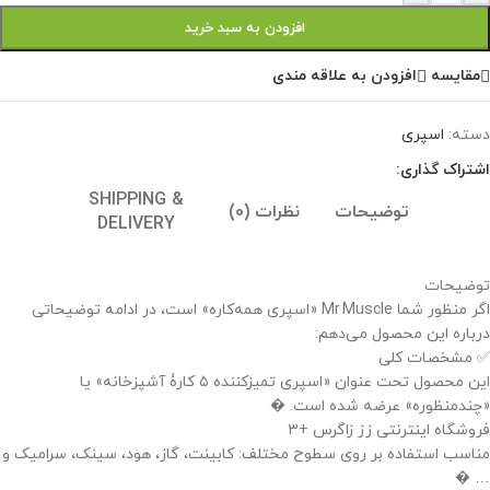
افزودن به سبد خرید
مقايسه
افزودن به علاقه مندی
دسته:
اسپری
اشتراک گذاری:
SHIPPING &
توضیحات
نظرات (0)
DELIVERY
توضیحات
اگر منظور شما Mr Muscle «اسپری همه‌کاره» است، در ادامه توضیحاتی
درباره این محصول می‌دهم:
✅ مشخصات کلی
این محصول تحت عنوان «اسپری تمیزکننده ۵ کارۀ آشپزخانه» یا
«چند‌منظوره» عرضه شده است. �
فروشگاه اینترنتی زز زاگرس +۳
مناسب استفاده بر روی سطوح مختلف: کابینت، گاز، هود، سینک، سرامیک و
… �