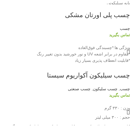
پایه سیلیکونی
بی رنگ و شفاف
چسب پلی اورتان مشکی
چسبندگی بالا برای اتصال قطعات غیر همجنس
مقاوم در برابر رطوبت
مقاوم در برابر مواد خورنده
چسب
ساخت آلمان
تماس بگیرید
ویژگی ها:*چسبندگی فوق‌العاده
*مقاوم در برابر اشعه UV و نور خورشید بدون تغییر رنگ
*قابلیت انعطاف پذیری بسیار زیاد
*غیر سمی و بدون بوی تند و سرکه ای
*مقاوم در برابر آب دریا
چسب سیلیکون آکواریوم سیستا
چسب
,
چسب سلیکون
,
چسب صنعتی
تماس بگیرید
وزن : ۳۳۰ گرم
حجم : ۳۰۰ میلی لیتر
کاربرد: چوب فلز پلاستیک شیشه کاشی سرامیک چینی لوله کشی درزگیر