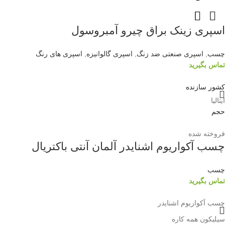
اسپری زینک براق چیرو آمبروسول
چسب
,
اسپری صنعتی ضد زنگ
,
اسپری گالوانیزه
,
اسپری های رنگ
تماس بگیرید
کشور سازنده
ایتالیا
حجم
400 میلی لیتر
فروخته شده
کد محصول
چسب آکواریوم اشنایدر آلمان آنتی باکتریال
Z350
چسب
تماس بگیرید
چسب آکواریوم اشنایدر
سیلیکون همه کاره