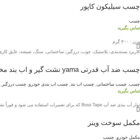
چسب سیلیکون کاپور
چسب
تماس بگیرید
وزن : ۳۰۰ گرم
کاربرد بسته‌بندی، پلاستیک، چوب، درزگیر، ساختمانی، سنگ، شیشه، عایق کا
چسب ضد آب قدرتی yama نشت گیر و اب بند مخازن و منابع و لوله پولیکا
چسب
,
چسب ساختمانی
,
چسب اب بند
,
چسب اب بندی خودرو
,
چسب درزگیر
,
تماس بگیرید
نوار آب بندی ضد آب Boss Tape که برای تعمیرات استفاده می شود و فوراً نشتی را متوقف می کند.
مکمل سوخت وینز
مکمل خودرو
,
چسب