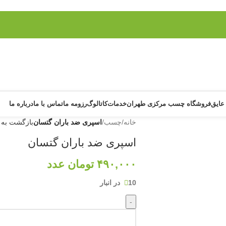
عایق
فروشگاه چسب مرکزی طهران
خدمات
کاتالوگ
رزومه ما
تماس با ما
درباره ما
خانه
/
چسب
/
اسپری ضد باران گتسان
بازگشت به
اسپری ضد باران گتسان
۴۹۰,۰۰۰
تومان
عدد
10 در انبار
-