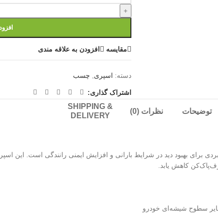
+
افزود
مقايسه
افزودن به علاقه مندی
دسته:
اسپری
,
چسب
اشتراک گذاری:
SHIPPING &
توضیحات
نظرات (0)
DELIVERY
Getsun Rain-Proof Radical Coa) یک محصول کاربردی برای بهبود دید در شرایط بارانی و افزایش ایمنی رانن
ف‌پاک‌کن کاهش یابد.
یر سطوح شیشه‌ای خودرو