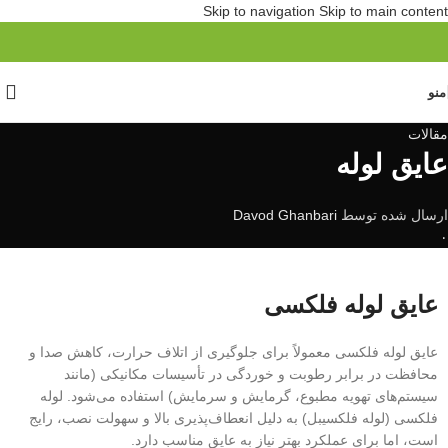
Skip to navigation
Skip to main content
منو
مقالات
عایق لوله
ارسال شده توسط
Davod Ghanbari
۰
عایق لوله فلکسی
عایق لوله فلکسی معمولاً برای جلوگیری از اتلاف حرارت، کاهش صدا و
محافظت در برابر رطوبت و خوردگی در تأسیسات مکانیکی (مانند
سیستم‌های تهویه مطبوع، گرمایش و سرمایش) استفاده می‌شود. لوله
فلکسی (لوله فلکسیبل) به دلیل انعطاف‌پذیری بالا و سهولت نصب، رایج
است، اما برای عملکرد بهتر نیاز به عایق مناسب دارد.