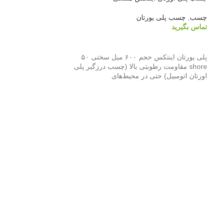
چسب
,
چسب پلی یورتان
تماس بگیرید
اطلاعات بیشتر
پلی یورتان اینتکس حجم ۶۰۰ میل سختی ۵۰
shore مقاومت رطوبتی بالا (چسب درزگیر پلی
اورتان اتومبیل) حتی در محیط‌های