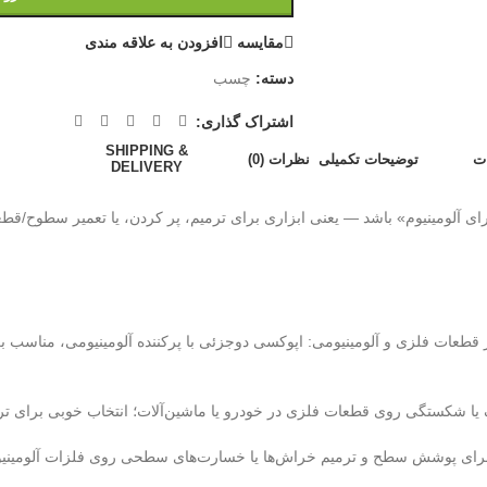
مقايسه
افزودن به علاقه مندی
دسته:
چسب
اشتراک گذاری:
SHIPPING &
ت
توضیحات تکمیلی
نظرات (0)
DELIVERY
ی آلومینیوم» باشد — یعنی ابزاری برای ترمیم، پر کردن، یا تعمیر سطوح/قطعا
قطعات فلزی و آلومینیومی: اپوکسی دو‌جزئی با پرکننده آلومینیومی، مناسب ب
ک یا شکستگی روی قطعات فلزی در خودرو یا ماشین‌آلات؛ انتخاب خوبی برای تر
ای پوشش سطح و ترمیم خراش‌ها یا خسارت‌های سطحی روی فلزات آلومینی