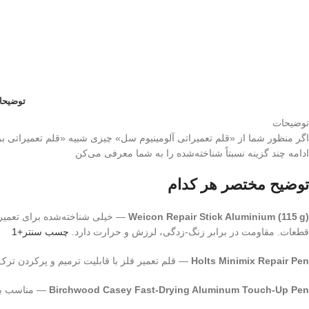
توضیحا
توضیحات
اگر منظور شما از «قلم تعمیراتی آلومینیوم سل» چیزی شبیه «قلم تعمیراتی برا
ادامه چند گزینه نسبتاً شناخته‌شده را به شما معرفی می‌کن
توضیح مختصر هر کدام
Weicon Repair Stick Aluminium (115 g)
— خیلی شناخته‌شده برای تعمیر 
قطعات. مقاومت در برابر زنگ‑زدگی، لرزش و حرارت دارد.
چسب سنتر
+1
Holts Minimix Repair Pen
— قلم تعمیر فلز با قابلیت ترمیم و پرکردن تر
Birchwood Casey Fast‑Drying Aluminum Touch‑Up Pen
— مناسب بر