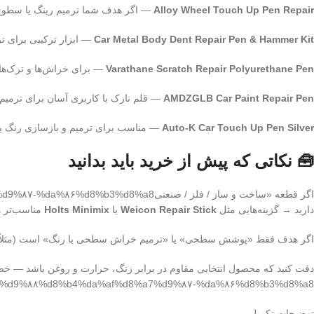
Alloy Wheel Touch Up Pen Repair
— اگر هدف شما ترمیم رینگ یا سطوح آ
Car Metal Body Dent Repair Pen & Hammer Kit
— ابزار ترکیبی برای ت
Varathane Scratch Repair Polyurethane Pen
— برای خراش‌ها و ترک‌ها
AMDZGLB Car Paint Repair Pen
— قلم نازک با کاربری آسان برای ترمی
Auto-K Car Touch Up Pen Silver
— مناسب برای ترمیم و بازسازی رنگ ی
🧰 نکاتی که پیش از خرید باید بدانید
دارید → گزینه‌هایی مثل
Weicon Repair Stick
یا
Holts Minimix
مناسب‌تر ه
اگر هدف فقط «پوشش سطحی» یا «ترمیم خراش سطحی یا رنگ» است (مثلاً روی بدنه خودرو، رینگ، 
1%d9%۸۸%d8%b4%da%af%d8%a7%d9%۸۷-%da%۸۶%d8%b3%d8%a8/
توضیحات تکمیلی