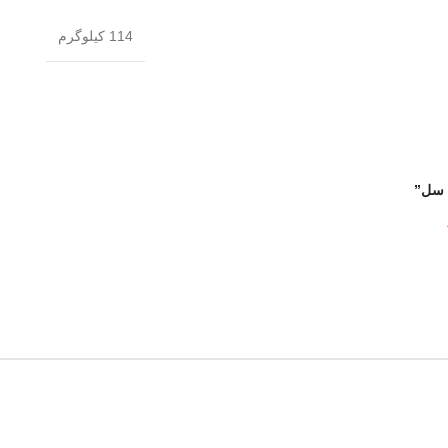
114 کیلوگرم
م سل”