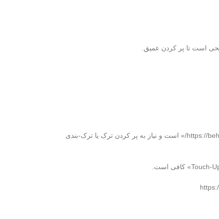
حی است تا پر کردن عمیق.
اگر قطعه «ساخت و ساز / فلز / صنعتیhttps://behineh-ayegh.com/%d9%۸۱%d8%b1%d9%۸۸%d8%b4%da%af%d8%a7%d9%۸۷-%da%۸۶%d8%b3%d8%a8/» است و نیاز به پر کردن ترک یا ترک‑بندی
عرض شرایط سخت یا محیط بیرونی قرار دارد.https://behineh-