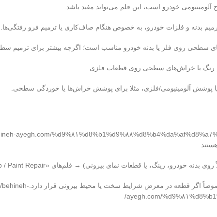
لومینیومی خودرو است، این قلم می‌تواند مفید باشد.
رمیم بدنه و فلزات خودرو، به خصوص هنگام صاف‌کاری یا ترمیم فرو رفتگی‌ها.
ی سطحی روی فلز یا بدنه خودرو مناسب است؛ اگرچه بیشتر برای ترمیم سط
م رنگ یا خراش‌های سطحی روی قطعات فلزی.
ا پوشش آلومینیومی/فلزی، مثلا برای پوشش خراش‌ها یا خوردگی سطحی.
ستند.
یا قطعات نمای بیرونی) → قلم‌های «Touch‑Up / Paint Repair» کافی است.
دقت کنید که محصول انتخابی مقاوم در برابر زنگ، حرارت و روغن باشد — خصوصاً اگر قطعه در م
ayegh.com/%d9%۸۱%d8%b