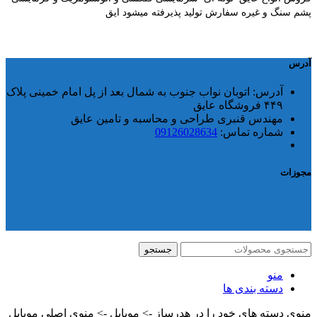
پشم سنگ و غیره سفارش تولید پذیرفته میشود ایق
آدرس
آدرس:
اتوبان نواب جنوب به شمال بعد از پل امام خمینی پلاک
۴۴۹ فروشگاه عایق
مهندس قنبری طراحی و محاسبه و تامین عایق
شماره تماس:
09126028634
مجوزات
جستجو
منو
دسته بندی ها
منوی دسته های خود را در هدرساز -> موبایل -> منوی اصلی موبایل