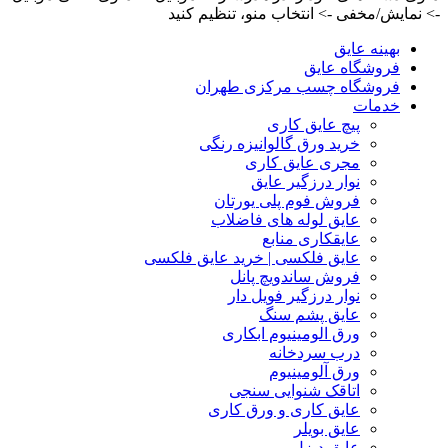
-> نمایش/مخفی -> انتخاب منو، تنظیم کنید
بهینه عایق
فروشگاه عایق
فروشگاه چسب مرکزی طهران
خدمات
پیچ عایق کاری
خرید ورق گالوانیزه رنگی
مجری عایق کاری
نوار درزگیر عایق
فروش فوم پلی یورتان
عایق لوله های فاضلاب
عایقکاری منابع
عایق فلکسی | خرید عایق فلکسی
فروش ساندویچ پانل
نوار درزگیر فویل دار
عایق پشم سنگ
ورق الومینیوم ابکاری
درب سردخانه
ورق آلومینیوم
اتاقک شنوایی سنجی
عایق کاری و ورق کاری
عایق بویلر
عایق دیزل