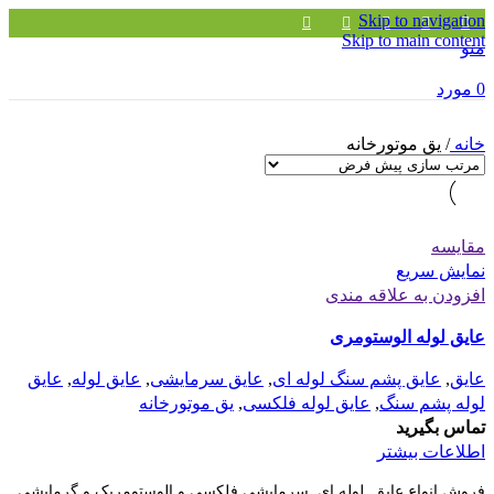
Skip to navigation
Skip to main content
منو
0
مورد
خانه
/
یق موتورخانه
مقايسه
نمایش سریع
افزودن به علاقه مندی
عایق لوله الوستومری
عایق
,
عایق پشم سنگ لوله ای
,
عایق سرمایشی
,
عایق لوله
,
عایق
لوله پشم سنگ
,
عایق لوله فلکسی
,
یق موتورخانه
تماس بگیرید
اطلاعات بیشتر
فروش انواع عایق لوله ای سرمایشی فلکسی و الوستومریک و گرمایشی