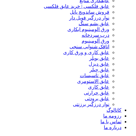
عایقکاری منابع
عایق فلکسی | خرید عایق فلکسی
فروش ساندویچ پانل
نوار درزگیر فویل دار
عایق پشم سنگ
ورق الومینیوم ابکاری
درب سردخانه
ورق آلومینیوم
اتاقک شنوایی سنجی
عایق کاری و ورق کاری
عایق بویلر
عایق دیزل
عایق چیلر
عایق تاسیسات
عایق الاستومری
عایق کاری
عایق حرارتی
عایق برودتی
نوار درزگیر برزنتی
کاتالوگ
رزومه ما
تماس با ما
درباره ما