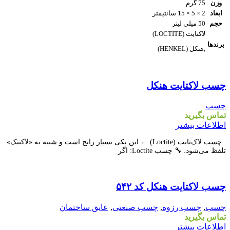
وزن
75 گرم
ابعاد
2 × 5 × 15 سانتیمتر
حجم
50 میلی لیتر
لاکتایت (LOCTITE)
برندها
,هنکل (HENKEL)
مقايسه
چسب لاکتایت هنکل
نمایش سریع
افزودن به علاقه مندی
چسب
تماس بگیرید
اطلاعات بیشتر
چسب لاک‌تایت (Loctite) ← این یکی بسیار رایج است و شبیه به «لاکتیک»
تلفظ می‌شود. 🔧 چسب Loctite: اگر
مقايسه
چسب لاکتایت هنکل کد ۵۴۲
نمایش سریع
افزودن به علاقه مندی
چسب
,
چسب رزوه
,
چسب صنعتی
,
عایق ساختمان
تماس بگیرید
اطلاعات بیشتر