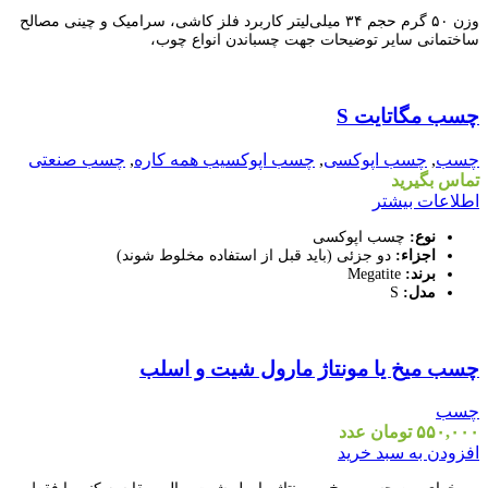
وزن ۵۰ گرم حجم ۳۴ میلی‌لیتر کاربرد فلز کاشی، سرامیک و چینی مصالح
ساختمانی سایر توضیحات جهت چسباندن انواع چوب،
مقايسه
چسب مگاتایت S
نمایش سریع
افزودن به علاقه مندی
چسب
,
چسب اپوکسی
,
چسب اپوکسیب همه کاره
,
چسب صنعتی
تماس بگیرید
اطلاعات بیشتر
نوع:
چسب اپوکسی
اجزاء:
دو جزئی (باید قبل از استفاده مخلوط شوند)
برند:
Megatite
مدل:
S
مقايسه
چسب میخ یا مونتاژ مارول شیت و اسلب
نمایش سریع
افزودن به علاقه مندی
چسب
۵۵۰,۰۰۰
تومان
عدد
افزودن به سبد خرید
می‌خوای بین چسب میخ و مونتاژ مارول شیت و الی مقایسه کنی یا فقط