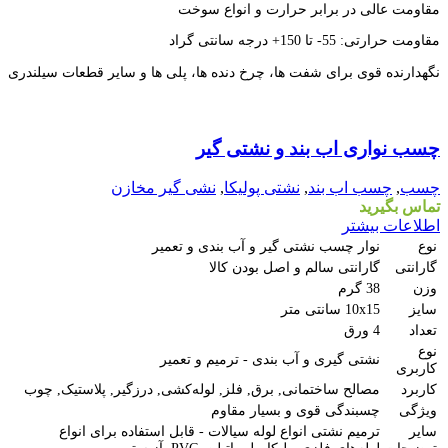
مقاومت عالی در برابر حرارت و انواع سوخت
مقاومت حرارتی: 55- تا 150+ درجه سانتی گراد
نگهدارنده قوی برای شفت ها، چرخ دنده ها، پلی ها و سایر قطعات سیلندری
مقايسه
چسب نواری اب بند و نشتی گیر
نمایش سریع
افزودن به علاقه مندی
چسب
,
چسب اب بند
,
نشتی پولیکا
,
نشی گیر مخازن
تماس بگیرید
اطلاعات بیشتر
نوع
نوار چسب نشتی گیر و آب بندی و تعمیر
گارانتی
گارانتی سالم و اصل بودن کالا
وزن
38 گرم
سایز
10x15 سانتی متر
تعداد
4 ورق
نوع
نشتی گیری و آب بندی - ترمیم و تعمیر
کاربری
کاربرد
مصالح ساختمانی, برق, فلز, لوله‌کشی, درزگیر, پلاستیک, چوب
ویژگی
چسبندگی قوی و بسیار مقاوم
سایر
ترمیم نشتی انواع لوله سیالات - قابل استفاده برای انواع