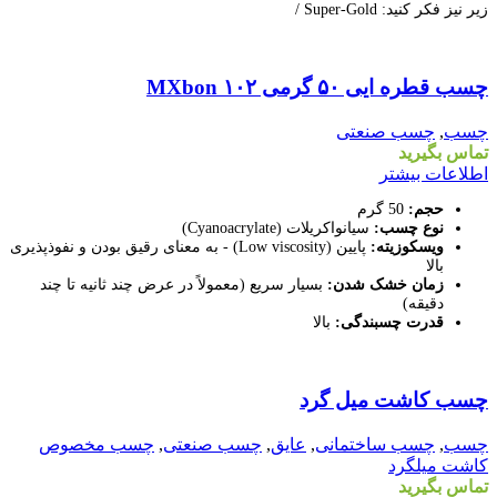
زیر نیز فکر کنید: Super-Gold /
مقايسه
چسب قطره ایی ۵۰ گرمی MXbon ۱۰۲
نمایش سریع
افزودن به علاقه مندی
چسب
,
چسب صنعتی
تماس بگیرید
اطلاعات بیشتر
حجم:
50 گرم
نوع چسب:
سیانواکریلات (Cyanoacrylate)
ویسکوزیته:
پایین (Low viscosity) - به معنای رقیق بودن و نفوذپذیری
بالا
زمان خشک شدن:
بسیار سریع (معمولاً در عرض چند ثانیه تا چند
دقیقه)
قدرت چسبندگی:
بالا
مقايسه
چسب کاشت میل گرد
نمایش سریع
افزودن به علاقه مندی
چسب
,
چسب ساختمانی
,
عایق
,
چسب صنعتی
,
چسب مخصوص
کاشت میلگرد
تماس بگیرید