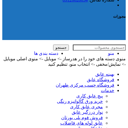
مجوزات
جستجو
منو
دسته بندی ها
منوی دسته های خود را در هدرساز -> موبایل -> منوی اصلی موبایل
-> نمایش/مخفی -> انتخاب منو، تنظیم کنید
بهینه عایق
فروشگاه عایق
فروشگاه چسب مرکزی طهران
خدمات
پیچ عایق کاری
خرید ورق گالوانیزه رنگی
مجری عایق کاری
نوار درزگیر عایق
فروش فوم پلی یورتان
عایق لوله های فاضلاب