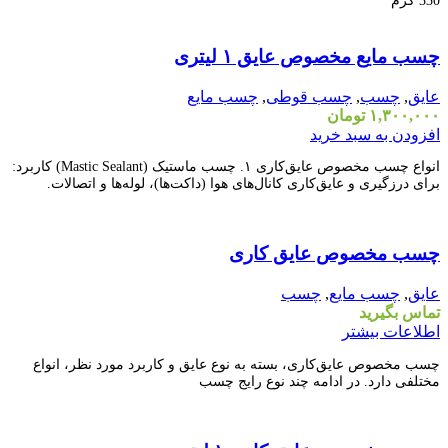
330 گرم
مقايسه
چسب مایع مخصوص عایق ۱ لیتری
نمایش سریع
افزودن به علاقه مندی
عایق
,
چسب
,
چسب قوطی
,
چسب مایع
۱,۳۰۰,۰۰۰
تومان
افزودن به سبد خرید
انواع چسب مخصوص عایق‌کاری ۱. چسب ماستیک (Mastic Sealant) کاربرد:
برای درزگیری و عایق‌کاری کانال‌های هوا (داکت‌ها)، لوله‌ها و اتصالات.
مقايسه
چسب مخصوص عایق کاری
نمایش سریع
افزودن به علاقه مندی
عایق
,
چسب مایع
,
چسب
تماس بگیرید
اطلاعات بیشتر
چسب مخصوص عایق‌کاری، بسته به نوع عایق و کاربرد مورد نظر، انواع
مختلفی دارد. در ادامه چند نوع رایج چسب
مقايسه