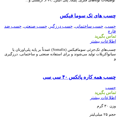
توضیحات
لوله‌های فلزی, پلیکا, پلی اتیلن, PVC, آزبستی و...
مقايسه
چسب های تک سوما فیکس
نمایش سریع
افزودن به علاقه مندی
چسب
,
چسب ساختمانی
,
چسب درزگیر
,
چسب صنعتی
,
چسب ضد
قارچ
تماس بگیرید
اطلاعات بیشتر
چسب‌های تک‌جزئی سومافیکس (Somafix) عمدتاً بر پایه پلی‌اورتان یا
سیانواکریلات تولید می‌شوند و برای استفاده صنعتی و ساختمانی، درزگیری
و
مقايسه
چسب همه کاره پاتکس ۴۰ سی سی
نمایش سریع
افزودن به علاقه مندی
چسب
تماس بگیرید
اطلاعات بیشتر
وزن ۳۰ گرم
حجم ۲۵ میلی‌لیتر