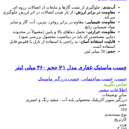
آب‌بندی:
جلوگیری از نشت گازها و مایعات از اتصالات رزوه ای.
مقاومت در برابر لرزش:
از باز شدن اتصالات در اثر لرزش جلوگیری
می‌کند.
مقاومت شیمیایی:
مقاوم در برابر روغن، بنزین، آب، گاز و سایر
مواد شیمیایی رایج.
مقاومت حرارتی:
تحمل دماهای بالا و پایین (معمولاً در محدوده
دمایی مشخصی که باید در دیتاشیت محصول بررسی شود).
قابلیت استفاده آسان:
به راحتی با استفاده از نازل یا قلم‌مو قابل
استفاده است.
حجم:
50 میلی لیتر.
مقايسه
چسب ماستیک غفاری مدل P۱ حجم ۴۶۰ میلی لیتر
نمایش سریع
افزودن به علاقه مندی
چسب
,
چسب ساختمانی
,
چسب درزگیر ماستیک
تماس بگیرید
اطلاعات بیشتر
سایر توضیحات
درزگیر سوپر اکریلیک محصولی پایه آب ، سفید رنگ و خمیری
حجم
310
نوع بسته‌بندی
کارتریج
وزن