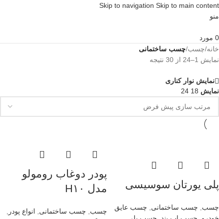
Skip to navigation
Skip to main content
منو
0
مورد
خانه
/
چسب
/
چسب ساختمانی
نمایش 1–24 از 30 نتیجه
نمایش نوار کناری
نمایش
18
24
پودر دوغاب رومولو
پلی یورتان سوسیسی
مدل H۱۰
چسب
,
چسب ساختمانی
,
چسب عایق
چسب
,
چسب ساختمانی
,
انواع پودر
,
خودرو
,
چسب اب بند
,
چسب پلی