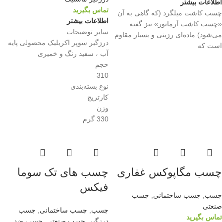
اطلاعات بیشتر
تماس بگیرید
چسب کاشت میلگرد (که گاهی به آن
اطلاعات بیشتر
«چسب کاشت آرماتور» نیز گفته
سایر توضیحات
می‌شود) ماده‌ای رزینی و بسیار مقاوم
درزگیر سوپر اکریلیک محصولی پایه
است که
آب ، سفید رنگ و خمیری
حجم
310
نوع بسته‌بندی
کارتریج
وزن
330 گرم
چسب مگاپوکس غفاری
چسب های تک سوما
فیکس
چسب
,
چسب ساختمانی
,
چسب
صنعتی
چسب
,
چسب ساختمانی
,
چسب
تماس بگیرید
درزگیر
,
چسب صنعتی
,
چسب ضد