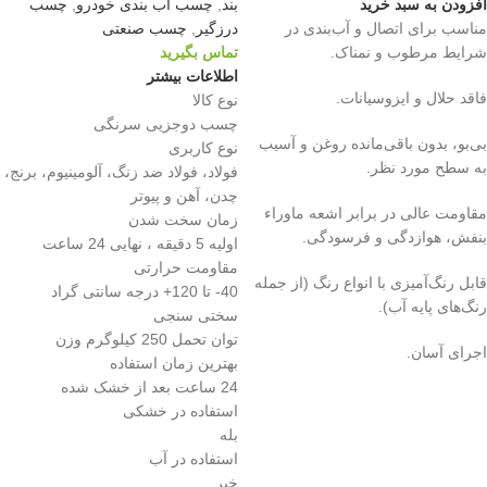
افزودن به سبد خرید
بند
,
چسب اب بندی خودرو
,
چسب
مناسب برای اتصال و آب‌بندی در
درزگیر
,
چسب صنعتی
شرایط مرطوب و نمناک.
تماس بگیرید
اطلاعات بیشتر
فاقد حلال و ایزوسیانات.
نوع کالا
چسب دوجزیی سرنگی
بی‌بو، بدون باقی‌مانده روغن و آسیب
نوع کاربری
به سطح مورد نظر.
فولاد، فولاد ضد زنگ، آلومینیوم، برنج،
چدن، آهن و پیوتر
مقاومت عالی در برابر اشعه ماوراء
زمان سخت شدن
بنفش، هوازدگی و فرسودگی.
اولیه 5 دقیقه ، نهایی 24 ساعت
مقاومت حرارتی
قابل رنگ‌آمیزی با انواع رنگ (از جمله
40- تا 120+ درجه سانتی گراد
رنگ‌های پایه آب).
سختی سنجی
توان تحمل 250 کیلوگرم وزن
اجرای آسان.
بهترین زمان استفاده
24 ساعت بعد از خشک شده
استفاده در خشکی
بله
استفاده در آب
خیر