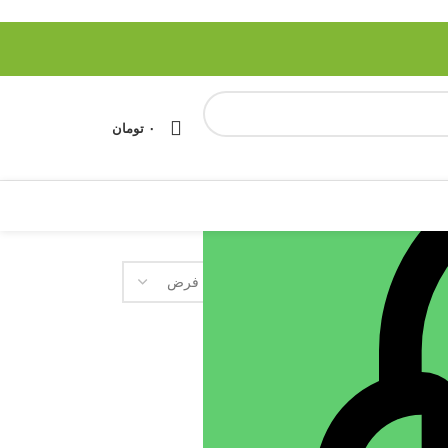
۰
تومان
ش
18
24