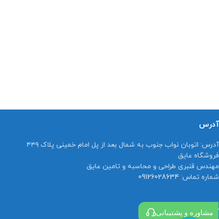
آدرس
آدرس:
اتوبان نواب جنوب به شمال بعد از پل امام خمینی پلاک ۴۴۹
فروشگاه عایق
مهندس قنبری طراحی و محاسبه و تامین عایق
شماره تماس:
09126028634
مجوزات
مشاوره و پشتیبانی