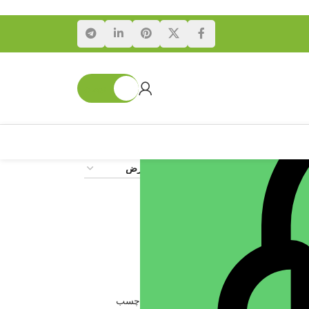
۰
تومان
24
18
حرق و نسوز
عایق سیم کشی خودرو
,
چسب حرارتی
,
چسب