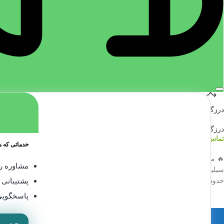
چسب
,
چسب حرارتی
,
چسب صنعتی
,
چسب فر
۰,۰۰۰
تماس بگیرید
اطلاعات بیشتر
مناسب برای
آب بندی و درزگیری در ساختمان و صنایع
برابر اشعه UV و تغییرا
حجم
300 میلی لیتر
نوع بسته‌ بندی
کارتریج
درزگیر نسوز سومافیکسFIRE SEALANT S۱۶۰ چسب کوره
درزگیر
,
چسب
,
چسب حرارتی
,
چسب فر
,
چسب کوره
,
چسب نسوز
تماس بگیرید
خدماتی که ما
اطلاعات بیشتر
🔥 معرفی Somafix Fire Sealant – S160/S161 نوع محصول:
مشاوره را
سیلیکات سدیم (Silicate-based) دارای مقاومت حرارتی تا دمای
حدود ۱۵۰۰ °C مدل‌ها
پشتیبانی 
پاسخگویی
آدرس