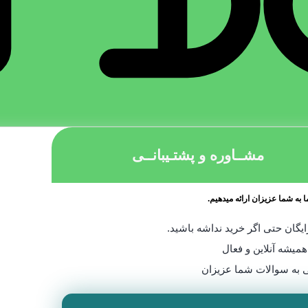
۶۹
تومان
صنعتی
,
چسب
افزودن به سبد خرید
۷۹۰,۰۰۰
تو
چسب سیلیکون شفاف مدل S200 از برند سوما فیکس، مقاوم در
برای کاربردها
ت دمایی در بازه منفی
بالا، از درز
مشــاوره و پشتـیبانــی
 به شما عزیزان ارائه میدهیم.
یگان حتی اگر خرید نداشه باشید.
همیشه آنلاین و فعال
 به سوالات شما عزیزان
مجوزات