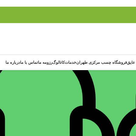
عایق
فروشگاه چسب مرکزی طهران
خدمات
کاتالوگ
رزومه ما
تماس با ما
درباره ما
نمایش
وره درزگیر سومافیکس حرارتی درزگیر کوره و فر
درزگیر ضد 
وره
,
چسب
,
چسب حرارتی
,
چسب فر
,
چسب کوره
,
درزگیر
چسب
,
چسب 