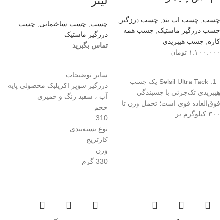
لیتر
چسب
,
چسب اب بند
,
چسب درزگیر
,
چسب
,
چسب ساختمانی
,
چسب
چسب درزگیر ماستیک
,
چسب همه
درزگیر ماستیک
کاره
,
چسب هیبریدی
تماس بگیرید
۱,۱۰۰,۰۰۰
تومان
اطلاعات بیشتر
افزودن به سبد خرید
سایر توضیحات
1. Selsil Ultra Tack یک چسب
درزگیر سوپر اکریلیک محصولی پایه
هِیبریدی تک‌جزئی با چسبندگی
آب ، سفید رنگ و خمیری
فوق‌العاده قوی است؛ تحمل وزن تا
حجم
۳۰۰ کیلوگرم بر
310
نوع بسته‌بندی
کارتریج
وزن
330 گرم