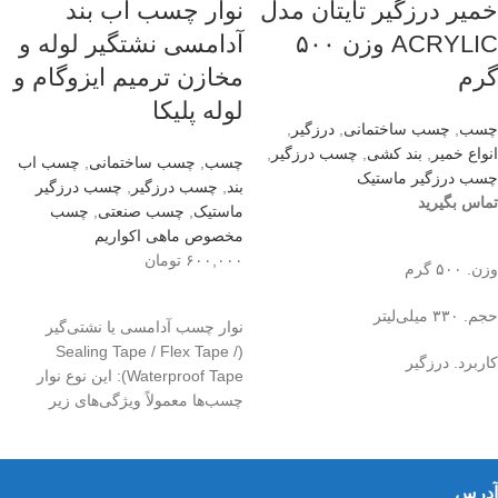
خمیر درزگیر تایتان مدل
نوار چسب آب بند
ACRYLIC وزن ۵۰۰
آدامسی نشتگیر لوله و
گرم
مخازن ترمیم ایزوگام و
لوله پلیکا
چسب
,
چسب ساختمانی
,
درزگیر
,
انواع خمیر
,
بند کشی
,
چسب درزگیر
,
چسب
,
چسب ساختمانی
,
چسب اب
چسب درزگیر ماستیک
بند
,
چسب درزگیر
,
چسب درزگیر
تماس بگیرید
ماستیک
,
چسب صنعتی
,
چسب
اطلاعات بیشتر
مخصوص ماهی اکواریم
۶۰۰,۰۰۰
تومان
وزن. ۵۰۰ گرم
افزودن به سبد خرید
حجم. ۳۳۰ میلی‌لیتر
نوار چسب آدامسی یا نشتی‌گیر
(Sealing Tape / Flex Tape /
کاربرد. درزگیر
Waterproof Tape): این نوع نوار
چسب‌ها معمولاً ویژگی‌های زیر
آدرس