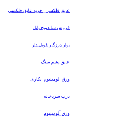
عایق فلکسی | خرید عایق فلکسی
فروش ساندویچ پانل
نوار درزگیر فویل دار
عایق پشم سنگ
ورق الومینیوم ابکاری
درب سردخانه
ورق آلومینیوم