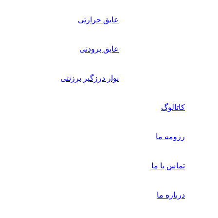
عایق حرارتی
عایق برودتی
نوار درزگیر برزنتی
کاتالوگ
رزومه ما
تماس با ما
درباره ما