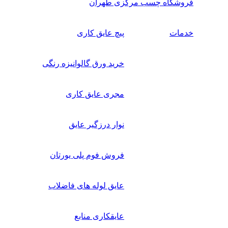
فروشگاه چسب مرکزی طهران
خدمات
پیچ عایق کاری
خرید ورق گالوانیزه رنگی
مجری عایق کاری
نوار درزگیر عایق
فروش فوم پلی یورتان
عایق لوله های فاضلاب
عایقکاری منابع