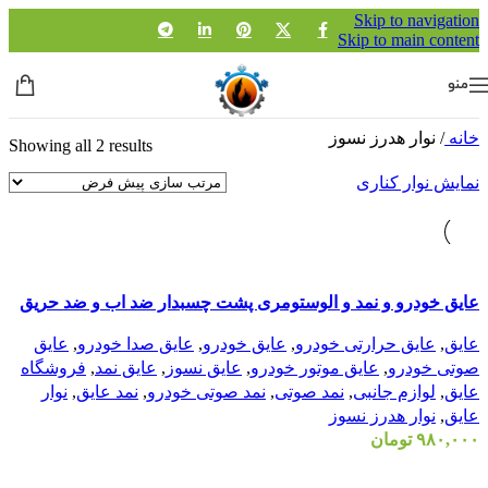
Skip to navigation
Skip to main content
منو
خانه
/
نوار هدرز نسوز
Showing all 2 results
نمایش نوار کناری
مقايسه
عایق خودرو و نمد و الوستومری پشت چسبدار ضد اب و ضد حریق
نمایش سریع
افزودن به علاقه مندی
عایق
,
عایق حرارتی خودرو
,
عایق خودرو
,
عایق صدا خودرو
,
عایق
صوتی خودرو
,
عایق موتور خودرو
,
عایق نسوز
,
عایق نمد
,
فروشگاه
عایق
,
لوازم جانبی
,
نمد صوتی
,
نمد صوتی خودرو
,
نمد عایق
,
نوار
عایق
,
نوار هدرز نسوز
۹۸۰,۰۰۰
تومان
افزودن به سبد خرید