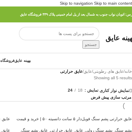
Skip to navigation
Skip to main content
رس:
اتوبان نواب جنوب به شمال بعد از پل امام خمینی پلاک ۴۴۹ فروشگاه عایق
هینه عایق
جستجو
بهینه عایق
فروشگاه 
خانه
/
عایق های رطوبتی
/
عایق
/
عایق حرارتی
Showing all 5 results
نمایش
18
24
نمایش نوار کناری
عایق حرارتی پشم سنگ فویل‌دار ۵ سانت دانسیته ۵۰ | خرید و قیمت
عایق حر
پشم سنگ
,
پشم سنگ رولی
,
عایق
,
عایق حرارتی
,
عایق پشم سنگ
,
عایق
,