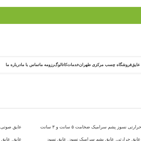
عایق
فروشگاه چسب مرکزی طهران
خدمات
کاتالوگ
رزومه ما
تماس با ما
درباره ما
ارتی نسوز پشم سرامیک ضخامت ۵ سانت و ۳ سانت
عایق صوتی 
عایق حرارتی
,
عایق پشم سرامیک نسوز
,
عایق نسوز
عایق
,
عایق 