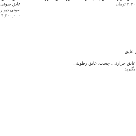
۴,۳۰
تومان
عایق صوتی
,
صوتی دیوار
,
۴,۲۰۰,۰۰۰
دن به سبد خرید
افزودن به 
عایق
عایق حرارتی
,
چسب
,
عایق رطوبتی
گیرید
عات بیشتر