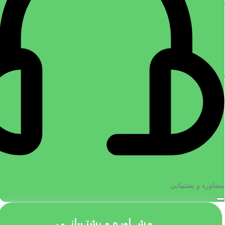
کانال‌های هوا (داکت‌ها)، لوله‌ها و
اتصالات.
عایق رطوبتی شفاف و کریستالی
عایق رطوبتی مایع دو جزیی الیاف دار
استخر، حمام و سرویس بهداشتی
پارسیک
عایق رطوبتی
,
چسب مایع عایق
,
رنگ
چسب مایع عایق
,
رنگ عایق شیروانی
عایق شیروانی پارسیک
,
عایق
,
اب
پارسیک
,
عایق های رطوبتی
,
عایق
,
گریز
,
عایق استخر
,
عایق حوضچه
,
پارسیک
,
چسب
,
عایق رطوبتی 2
عایق رطوبتی شفاف
,
عایق رطوبتی
جزیی
,
عایق رطوبتی نما
,
عایق رنگ
,
شفاف نانو
,
عایق رطوبتی مایع
,
عایق
عایق روطوبتی مایع
,
عایق ضد قارچ
,
رطوبتی نما
,
عایق ساختمان
,
عایق
عایق کف
,
فروشگاه عایق
شفاف
,
عایق شفاف حمام
۹,۸۰۰,۰۰۰
تومان
۱,۸۰۰,۰۰۰
تومان
افزودن به سبد خرید
افزودن به سبد خرید
عایق رطوبتی دو جزئی پارسیک، که
عایق رطوبتی شفاف و کریستالی
همراه با ژل آب‌بند عرضه می‌شود،
استخر، پوششی بی‌رنگ برای محافظت
به‌صورت پودری و با دو جزء ترکیب
از کاشی، سرامیک، سنگ و بتن در برابر
شونده
مشاوره و پشتیبانی
نفوذ آب و رطوبت است.
این محصول برای استفاده در استخر،
حمام، سرویس بهداشتی، تراس و برخی
مشــاوره و پشتـیبانــی
سطوح ساختمانی مناسب بوده و ظاهر