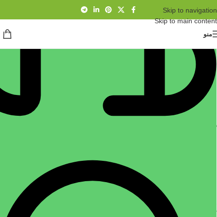
Skip to navigation
Skip to main content
منو
خانه
/
عایق رطوبتی
/
چسب مایع عایق
Showing all 4 results
نمایش نوار کناری
چسب مایع مخصوص عایق ۲.۷۰۰ کیلو
چسب مخصوص عایق کاری ۱ لیتری
گرمی
چسب مایع عایق
,
عایق
,
چسب مایع
,
عایق
,
چسب عایقکاری
,
چسب مایع
چسب
,
چسب مخصوص کاشت میلگرد
عایق
,
چسب قوطی
,
چسب مایع
تماس بگیرید
۳,۹۸۰,۰۰۰
تومان
اطلاعات بیشتر
افزودن به سبد خرید
چسب مخصوص عایق‌کاری، بسته به نوع
انواع چسب مخصوص عایق‌کاری ۱.
عایق و کاربرد مورد نظر، انواع مختلفی
چسب ماستیک (Mastic Sealant)
دارد. در ادامه چند نوع رایج چسب
کاربرد: برای درزگیری و عایق‌کاری