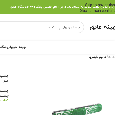
Skip to navigation
رس:
اتوبان نواب جنوب به شمال بعد از پل امام خمینی پلاک ۴۴۹ فروشگاه عایق
Skip to main content
هینه عایق
بهینه عایق
فروشگاه
خانه
/
عایق خودرو
متر
چسب ع
چسب ن
تماس 
اطلا