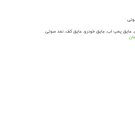
وتی
,
عایق پمپ اب
,
عایق خودرو
,
عایق کف
,
نمد صوتی
مان
سبد خرید