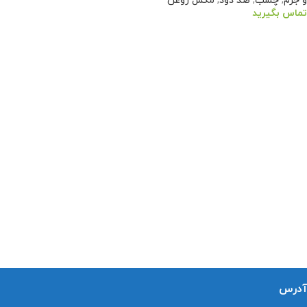
و جرم
,
چسب
,
ضد دود
,
مکمل روغن
تماس بگیرید
اطلاعات بیشتر
آدرس