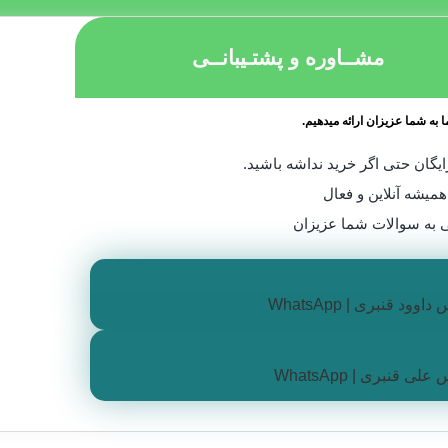
مشــاوره و پشتـیبانــی
 به شما عزیزان ارائه میدهیم.
یگان حتی اگر خرید نداشه باشید.
همیشه آنلاین و فعال
مجوزات
 به سوالات شما عزیزان
:
اتوبان نواب جنوب به شمال بعد از پل امام خمینی پلاک ۴۴۹
اه عایق
 قنبری طراحی و محاسبه و تامین عایق
وود قنبری | WhatsApp
 تماس:
09126028634
ی قنبری | WhatsApp