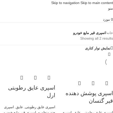
Skip to navigation
Skip to main content
منو
0
مورد
خانه
/
اسپری قیر مایع خودرو
Showing all 2 results
نمایش نوار کناری
اسپری عایق رطوبتی
اسپری پوشش دهنده
ارل
قیر گتسان
اسپری عایق رطوبتی
,
عایق
,
اسپری
اسپری عایق رطوبتی
,
عایق
,
اسپری
چند منظوره
,
اسپری قیر مایع خودرو
,