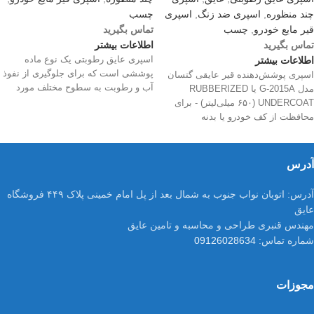
چند منظوره
,
اسپری ضد زنگ
,
اسپری
چسب
قیر مایع خودرو
,
چسب
تماس بگیرید
تماس بگیرید
اطلاعات بیشتر
اطلاعات بیشتر
اسپری عایق رطوبتی یک نوع ماده
پوششی است که برای جلوگیری از نفوذ
اسپری پوشش‌دهنده قیر عایقی گتسان
آب و رطوبت به سطوح مختلف مورد
مدل G‑2015A یا RUBBERIZED
UNDERCOAT (۶۵۰ میلی‌لیتر) -‌ برای
محافظت از کف خودرو یا بدنه
آدرس
آدرس:
اتوبان نواب جنوب به شمال بعد از پل امام خمینی پلاک ۴۴۹ فروشگاه
عایق
مهندس قنبری طراحی و محاسبه و تامین عایق
شماره تماس:
09126028634
مجوزات