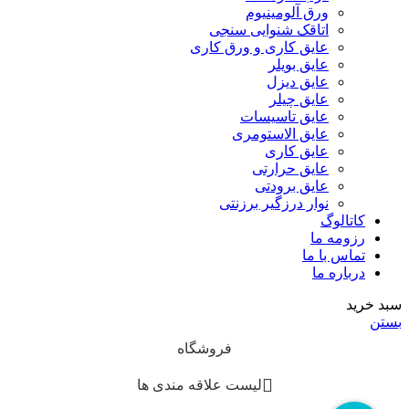
ورق آلومینیوم
اتاقک شنوایی سنجی
عایق کاری و ورق کاری
عایق بویلر
عایق دیزل
عایق چیلر
عایق تاسیسات
عایق الاستومری
عایق کاری
عایق حرارتی
عایق برودتی
نوار درزگیر برزنتی
کاتالوگ
رزومه ما
تماس با ما
درباره ما
سبد خرید
بستن
فروشگاه
لیست علاقه مندی ها