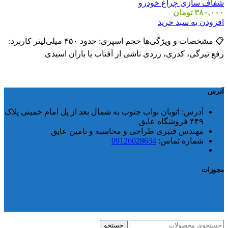
شفاف سازی چراغ خودرو
۳۸۰,۰۰۰
تومان
افزودن به سبد خرید
📋 مشخصات و ویژگی‌ها حجم اسپری: حدود ۴۵۰ میلی‌لیتر کاربرد:
رفع تیرگی، کدری، زردی ناشی از آفتاب یا باران اسیدی
آدرس
آدرس:
اتوبان نواب جنوب به شمال بعد از پل امام خمینی پلاک
۴۴۹ فروشگاه عایق
مهندس قنبری طراحی و محاسبه و تامین عایق
شماره تماس:
09126028634
مجوزات
جستجو