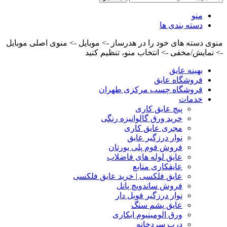
منو
دسته بندی ها
منوی دسته های خود را در هدرساز -> موبایل -> منوی اصلی موبایل
-> نمایش/مخفی -> انتخاب منو، تنظیم کنید
بهینه عایق
فروشگاه عایق
فروشگاه چسب مرکزی طهران
خدمات
پیچ عایق کاری
خرید ورق گالوانیزه رنگی
مجری عایق کاری
نوار درزگیر عایق
فروش فوم پلی یورتان
عایق لوله های فاضلاب
عایقکاری منابع
عایق فلکسی | خرید عایق فلکسی
فروش ساندویچ پانل
نوار درزگیر فویل دار
عایق پشم سنگ
ورق الومینیوم ابکاری
درب سردخانه