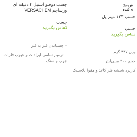
چسب دوقلو استیل ۴ دقیقه ای
فروخت
ه شده
ورساچم VERSACHEM
چسب ۱۲۳ میتراپل
چسب
تماس بگیرید
چسب
تماس بگیرید
اطلاعات بیشتر
اطلاعات بیشتر
– چسباندن فلز به فلز
وزن ۴۴۷ گرم
– ترمیم تمامی ایرادات و عیوب فلزات،
چوب و سنگ
حجم ۴۰۰ میلی‌لیتر
– قابلیت رنگ‌پذیری و سمباده‌زدن پس
کاربرد شیشه فلز کاغذ و مقوا پلاستیک
از خشک‌شدن
چوب
– مورداستفاده در کارگاه‌ها و
کارخانه‌های تولید موتور، خودروسازی،
لوازم خانگی، قایق‌سازی و…