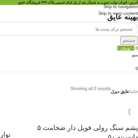
آدرس:
اتوبان نواب جنوب به شمال بعد از پل امام خمینی پلاک ۴۴۹ فروشگاه عایق
Skip to navigation
Skip to main content
بهینه عایق
جستجو
0
۰
تومان
منو
0
Showing all 2 results
خانه
/
عایق دیزل
پشم سنگ رولی فویل دار ضخامت ۵
نوار
دانسیته ۵۰