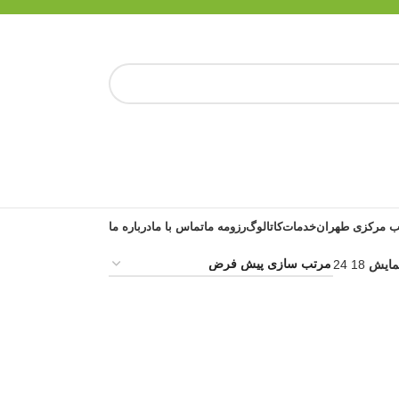
 مرکزی طهران
خدمات
کاتالوگ
رزومه ما
تماس با ما
درباره ما
مایش
18
24