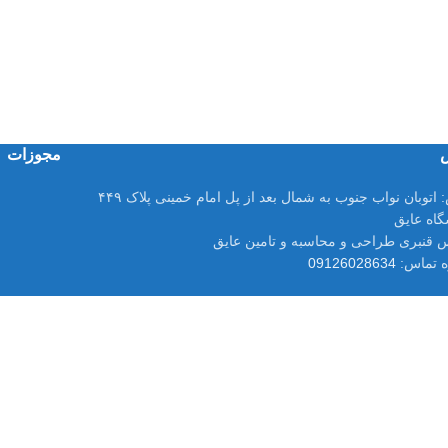
مجوزات
:
اتوبان نواب جنوب به شمال بعد از پل امام خمینی پلاک ۴۴۹
اه عایق
 قنبری طراحی و محاسبه و تامین عایق
 تماس:
09126028634